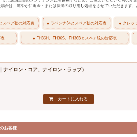
り、また店舗楽器のメンテナンスにも使用するため、ご注文いただいたものが
た場合は、速やかに返金・または決済の取り消し処理をさせていただきます。
26とスペア弦の対応表
● ラベンナ34とスペア弦の対応表
● クレッ
応表
● FH36H、FH36S、FH36Bとスペア弦の対応表
F（青｜ナイロン・コア、ナイロン・ラップ）
カートに入れる
のお客様