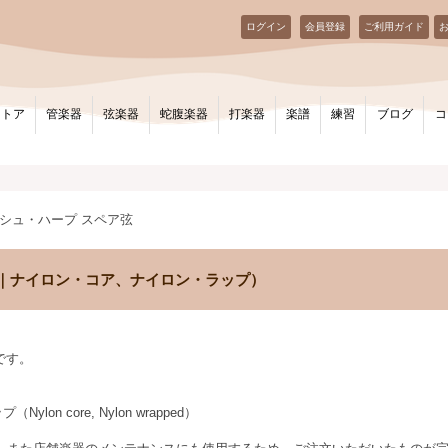
ログイン
会員登録
ご利用ガイド
ストア
管楽器
弦楽器
蛇腹楽器
打楽器
楽譜
練習
ブログ
コ
リッシュ・ハープ スペア弦
F（青｜ナイロン・コア、ナイロン・ラップ）
ジです。
n core, Nylon wrapped）