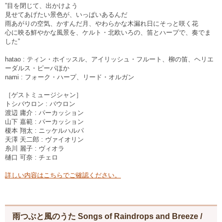
”目を閉じて、出かけよう
見せてあげたい景色が、いっぱいあるんだ
雨あがりの空気、かすんだ月、やわらかな木漏れ日にそっと咲く花
心に映る鮮やかな風景を、ケルト・北欧いろの、笛とハープで、奏でま
した”
hatao : ティン・ホイッスル、アイリッシュ・フルート、柳の笛、ヘリエ
ーダルス・ピーパほか
nami : フォーク・ハープ、リード・オルガン
［ゲストミュージシャン］
トシバウロン : バウロン
渡辺 庸介 : パーカッション
山下 嘉範 : パーカッション
榎本 翔太 : ニッケルハルパ
天澤 天二郎 : ヴァイオリン
糸川 麗子 : ヴィオラ
樋口 可奈 : チェロ
詳しい内容はこちらでご確認ください。
雨つぶと風のうた Songs of Raindrops and Breeze /