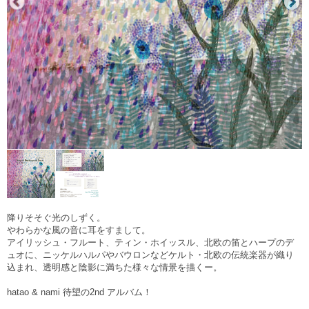
降りそそぐ光のしずく。
やわらかな風の音に耳をすまして。
アイリッシュ・フルート、ティン・ホイッスル、北欧の笛とハープのデ
ュオに、ニッケルハルパやバウロンなどケルト・北欧の伝統楽器が織り
込まれ、透明感と陰影に満ちた様々な情景を描くー。
hatao & nami 待望の2nd アルバム！