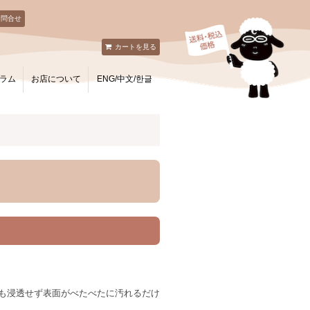
お問合せ
カートを見る
ラム
お店について
ENG/中文/한글
」
も浸透せず表面がべたべたに汚れるだけ