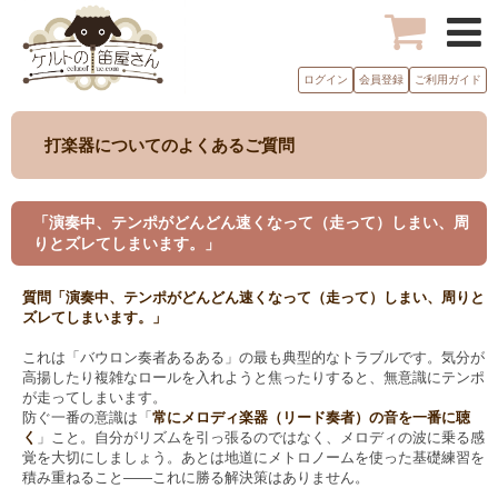
ログイン
会員登録
ご利用ガイド
打楽器についてのよくあるご質問
「演奏中、テンポがどんどん速くなって（走って）しまい、周
りとズレてしまいます。」
質問「演奏中、テンポがどんどん速くなって（走って）しまい、周りと
ズレてしまいます。」
これは「バウロン奏者あるある」の最も典型的なトラブルです。気分が
高揚したり複雑なロールを入れようと焦ったりすると、無意識にテンポ
が走ってしまいます。
防ぐ一番の意識は「
常にメロディ楽器（リード奏者）の音を一番に聴
く
」こと。自分がリズムを引っ張るのではなく、メロディの波に乗る感
覚を大切にしましょう。あとは地道にメトロノームを使った基礎練習を
積み重ねること——これに勝る解決策はありません。