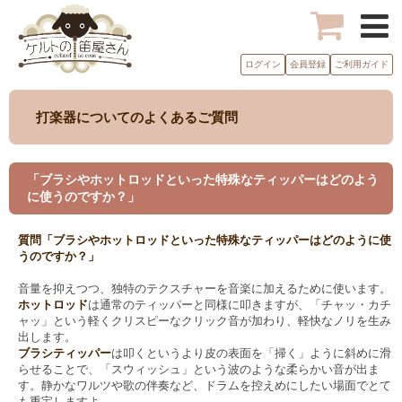
ログイン
会員登録
ご利用ガイド
打楽器についてのよくあるご質問
「ブラシやホットロッドといった特殊なティッパーはどのよう
に使うのですか？」
質問「ブラシやホットロッドといった特殊なティッパーはどのように使
うのですか？」
音量を抑えつつ、独特のテクスチャーを音楽に加えるために使います。
ホットロッド
は通常のティッパーと同様に叩きますが、「チャッ・カチ
ャッ」という軽くクリスピーなクリック音が加わり、軽快なノリを生み
出します。
ブラシティッパー
は叩くというより皮の表面を「掃く」ように斜めに滑
らせることで、「スウィッシュ」という波のような柔らかい音が出ま
す。静かなワルツや歌の伴奏など、ドラムを控えめにしたい場面でとて
も重宝しますよ。