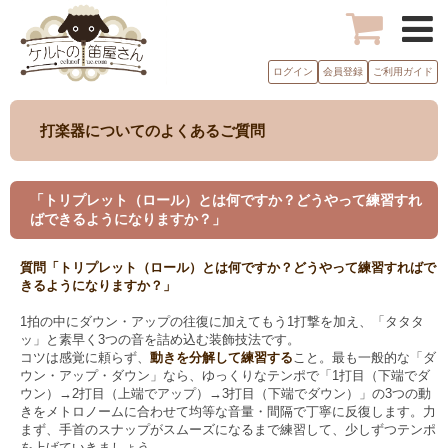
ログイン
会員登録
ご利用ガイド
打楽器についてのよくあるご質問
「トリプレット（ロール）とは何ですか？どうやって練習すれ
ばできるようになりますか？」
質問「トリプレット（ロール）とは何ですか？どうやって練習すればで
きるようになりますか？」
1拍の中にダウン・アップの往復に加えてもう1打撃を加え、「タタタ
ッ」と素早く3つの音を詰め込む装飾技法です。
コツは感覚に頼らず、
動きを分解して練習する
こと。最も一般的な「ダ
ウン・アップ・ダウン」なら、ゆっくりなテンポで「1打目（下端でダ
ウン）→2打目（上端でアップ）→3打目（下端でダウン）」の3つの動
きをメトロノームに合わせて均等な音量・間隔で丁寧に反復します。力
まず、手首のスナップがスムーズになるまで練習して、少しずつテンポ
を上げていきましょう。