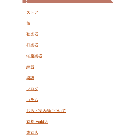
ストア
笛
弦楽器
打楽器
蛇腹楽器
練習
楽譜
ブログ
コラム
お店・実店舗について
京都 Feild店
東京店