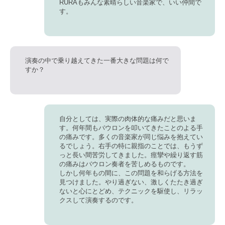
RURAもみんな素晴らしい音楽家で、いい仲間で
す。
演奏の中で乗り越えてきた一番大きな問題は何で
すか？
自分としては、
実際の肉体的な痛み
だと思いま
す。何年間もバウロンを叩いてきたことのよる手
の痛みです。多くの音楽家が同じ悩みを抱えてい
るでしょう。右手の特に親指のことでは、もうず
っと長い間苦労してきました。痙攣や繰り返す筋
の痛みはバウロン奏者を苦しめるものです。
しかし何年もの間に、この問題を和らげる方法を
見つけました。
やり過ぎない、激しくたたき過ぎ
ないと心にとどめ、テクニックを駆使し、リラッ
クスして演奏するのです。