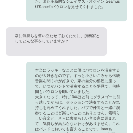
た。また革新的なシェイマス・オケイン Seamus
O’Kaneのバウロンを見せてくれました。
常に気持ちを奮い立たせておくために、演奏家と
してどんな事をしていますか？
本当にラッキーなことに僕はバウロンを演奏する
のが大好きなのです。ずっと小さいころから伝統
音楽を聞くのが好きで、家の自分の部屋に座っ
て、いつかバンドで演奏することを夢見て、何時
間もバウロンを叩いていました。
大きくなって、特に10年ほど前にグラスゴーに引
っ越してからは、セッションで演奏することが気
持ちを高めてくれました。
パブで仲間と一緒に演
奏することほど楽しいことはありません。
素晴ら
しい音楽と、さらに素晴らしい音楽家に囲まれ
て、気持ちが高ぶらないわけがありません。これ
はバンドにおいても言えることです。Imarも