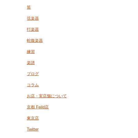
笛
弦楽器
打楽器
蛇腹楽器
練習
楽譜
ブログ
コラム
お店・実店舗について
京都 Feild店
東京店
Twitter