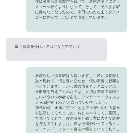
僕は演奏も楽器製作も続けて、週末のギグにグラ
スゴーへ行くようになって、そして、そのまま家
に帰らなくなったので、今日にいたるまでグラス
ゴーに住んで、バンドで演奏しています。
最も影響を受けたのはどなたですか？
素晴らしい演奏家は大勢いますし、若い演奏家も
次々現れて、僕を奮い立たせ、僕の演奏に影響を
与えています。しかし僕の演奏とテクニックに一
番影響を与えてくれたのは、大切な友達で素晴ら
しいバウロン奏者である、
アンディー・ウィルソ
ン Andy Wilson
だと言っていいでしょう。
10代の頃、正確に打つことと左手がいかに大切か
を説明してくれました。おしゃべりして、実演し
て見せてくれて、僕の演奏と教え方に大きな影響
を与えてくれました。彼は今僕がやっているトッ
プ・エンド・スタイル奏法の種をまいてくれまし