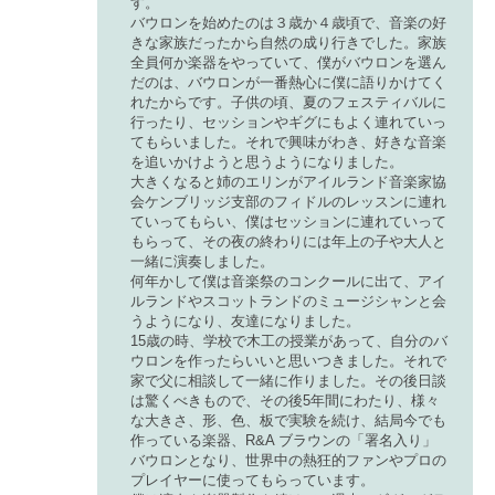
す。
バウロンを始めたのは３歳か４歳頃で、音楽の好
きな家族だったから自然の成り行きでした。家族
全員何か楽器をやっていて、僕がバウロンを選ん
だのは、バウロンが一番熱心に僕に語りかけてく
れたからです。子供の頃、夏のフェスティバルに
行ったり、セッションやギグにもよく連れていっ
てもらいました。それで興味がわき、好きな音楽
を追いかけようと思うようになりました。
大きくなると姉のエリンがアイルランド音楽家協
会ケンブリッジ支部のフィドルのレッスンに連れ
ていってもらい、僕はセッションに連れていって
もらって、その夜の終わりには年上の子や大人と
一緒に演奏しました。
何年かして僕は音楽祭のコンクールに出て、アイ
ルランドやスコットランドのミュージシャンと会
うようになり、友達になりました。
15歳の時、学校で木工の授業があって、自分のバ
ウロンを作ったらいいと思いつきました。それで
家で父に相談して一緒に作りました。その後日談
は驚くべきもので、その後5年間にわたり、様々
な大きさ、形、色、板で実験を続け、結局今でも
作っている楽器、R&A ブラウンの「署名入り」
バウロンとなり、世界中の熱狂的ファンやプロの
プレイヤーに使ってもらっています。