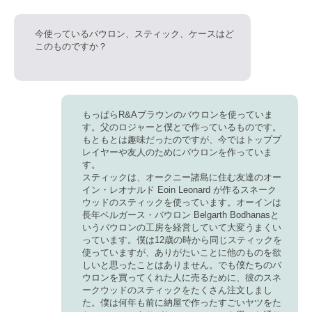
今使っているバウロン、スティック、ケースはど
このものですか？
もっぱらR&Aブラウンのバウロンを使っていま
す。父のロジャーと僕とで作っているものです。
もともとは趣味だったのですが、今ではトッププ
レイヤーや友人のためにバウロンを作っていま
す。
スティックは、オークニー諸島に住む友達のオー
イン・レオナルド Eoin Leonard が作るスネーク
ウッドのスティックを使っています。オーインは
長年
ベルガース・バウロン Belgarth Bodhanas
と
いうバウロンの工房を経営していて大変うまくい
っています。僕は12歳の時から同じスティックを
使っていますが、ありがたいことに他のものを欲
しいと思ったことはありません。でも僕たちのバ
ウロンを買ってくれた人に売るために、彼のスネ
ークウッドのスティックをたくさん注文しまし
た。僕は何年も前に納屋で作ったすごいヤツをた