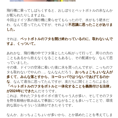
飛行機に乗ってしばらくすると、おしぼりとペットボトルの水なんか
が配られたりしますよね。
今回はドイツ系の飛行機に乗らせてもらったので、水がもう硬水だ
わ、なんて思ってたんですが、それより
不思議に思ったことがありま
した。
それは、
ペットボトルのフタを開け終わっているのに、取れないんで
すよ、くっついて。
あれかな、飛行機の中でフタ落としたら転がって行って、周りの方の
こともあるから拾えなくなることもあるし、その配慮かな、なんて思
っていました。
その後、ドイツの空港に着いた後に水を買ったんですが、こっちのフ
タも取れないでやんの…。なんなんだろう、
おっちょこちょいな人が
多くて、みんな落とすから、ヨーロッパではつないであげてるのか
な
、なんて適当に思ってたんですが、友だちに聞くところによると
「ペットボトルのフタをボトルと一体化することを義務付ける法律」
が2024年にできた
んだそうです。
これは、外れたフタをポイポイ捨てちゃう人が多い、そしてそのフタ
を野生動物が飲み込んで事故につながることも多いってことで、環境
的な面からそういう法律ができたそうです。
なんか、おっちょこちょいが多いから、とか舐めたことを考えてしま