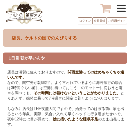
ログイン
会員登録
ご利用ガイド
店長、ケルトの国でのんびりする
1日目 朝が早いんや
店長は滋賀に住んでおりますので、
関西空港ってのはめちゃくちゃ遠
いんです。
なので、関空発が朝9時半。よく言われているように海外旅行の場合
は3時間ぐらい前には空港に着いておこう、のモットーに従おうと電
車を調べても、
その時間には着けないということがわかりました。
と
りあえず、始発に乗って7時過ぎに関空に着くようにがんばります。
ちなみに店長はTHE夜型人間ですので、始発ってのは寝る前に家を出
るという印象。実際、気合い入れて早くベッドに行き過ぎたせいで、
夜中12時には目が覚めて、
絵に描いたような睡眠不足
のまま出発しま
す。