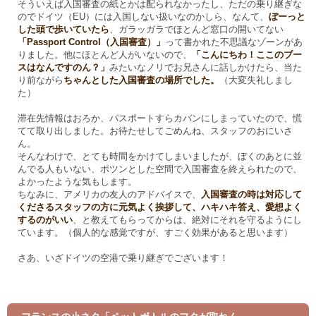
そういえば入国審査の紙とかは配られなかったし、ただの乗り継ぎな
のでドイツ（EU）には入国しない扱いなのかしら、なんて、
ぼーっと
した頭で歩いていたら
、ガラッガラでほとんど窓口の開いてない
「Passport Control（入国審査）」
って書かれた不思議なゾーンがあ
りました。他にほとんど人がいないので、
「こんにちわ！ここのブー
スはなんですのん？」
みたいなノリでお兄さんに話しかけたら、当た
り前ながら
ちゃんとした入国審査の場所でした。
（大変失礼しまし
た）
滞在先情報はおろか、パスポートすらカバンにしまっていたので、慌
てて取り出しました。お待たせしてごめんね、スタッフのおにいさ
ん。
そんなわけで、とても時間をかけてしまいましたが、ぼくのあとに並
んでる人もいない、ポツンとした空間で入国審査を終えられたので、
よかったような気もします。
ちなみに、アメリカの友人のアドバイスで、
入国審査の時は対応して
くださるスタッフの方に元気よく挨拶して、ハキハキ答え、愛想よく
するのがいい
、と教えてもらってからは、絶対にそれを守るようにし
ています。（個人的な感覚ですが、すごく効果があると思います）
さあ、いざドイツの空港で乗り継ぎでございます！