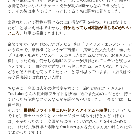
き直り気味にずけずけ進みます。早めに京都駅に着いたけど、関空行
き特急みたいなののチケット発券が朝の5時からなので待ったりし
て、その後は車内でぼけーっとしてるうちに関空に着きました。
出遅れたことで荷物を預けるのに結構な行列を待つことにはなりまし
たが、とはいえ日本ですから、
何かあっても日本語が通じるのがいい
ところ。
無事に搭乗できました。
余談ですが、90年代のごきげんなSF映画「フィフス・エレメント」と
いう映画で、飛行機（というか宇宙船）に搭乗した人たちが、極小カ
プセルホテルみたいなスペースに押し込まれるんですが、お客さんが
横になった途端、何かしら睡眠スプレーか噴射されてコテンと寝ちゃ
うんです。で、目的地が近づいたら起こされる、みたいな。どうか、
どうかその技術を使ってください、と毎回思っています。（店長は公
共交通機関では寝れない人間）
ちなみに、今回は去年の疲労度を考えて、旅行の前にたくさんの
YouTuberさんの長距離フライトを快適に過ごすためのコツとか、持っ
ていったら便利なグッズなんかを調べちゃいました。（今まではTHE
自己流）
そこで、
長距離フライト用に10を超えるアイテムを装備
していったん
ですが、着圧ソックスとマッサージボール以外はほとんど（ぼくに
は）不要だったので、次回からは持っていかないことを心に決めまし
た。（ただ、旅行系の素敵なYouTuberさんをたくさん見つけられたの
でよかったです！）