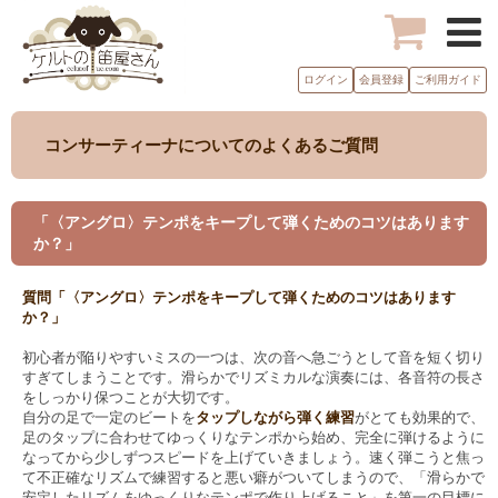
ログイン
会員登録
ご利用ガイド
コンサーティーナについてのよくあるご質問
「〈アングロ〉テンポをキープして弾くためのコツはあります
か？」
質問「〈アングロ〉テンポをキープして弾くためのコツはあります
か？」
初心者が陥りやすいミスの一つは、次の音へ急ごうとして音を短く切り
すぎてしまうことです。滑らかでリズミカルな演奏には、各音符の長さ
をしっかり保つことが大切です。
自分の足で一定のビートを
タップしながら弾く練習
がとても効果的で、
足のタップに合わせてゆっくりなテンポから始め、完全に弾けるように
なってから少しずつスピードを上げていきましょう。速く弾こうと焦っ
て不正確なリズムで練習すると悪い癖がついてしまうので、「滑らかで
安定したリズムをゆっくりなテンポで作り上げること」を第一の目標に