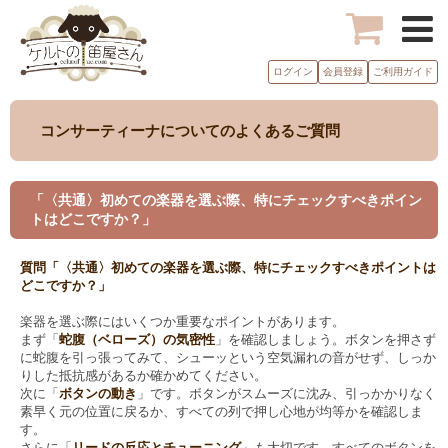
ログイン
会員登録
ご利用ガイド
コンサーティーナについてのよくあるご質問
「〈共通〉初めての楽器を選ぶ際、特にチェックすべきポイン
トはどこですか？」
質問「〈共通〉初めての楽器を選ぶ際、特にチェックすべきポイントは
どこですか？」
楽器を選ぶ際にはいくつか重要なポイントがあります。
まず「
蛇腹（ベローズ）の気密性
」を確認しましょう。ボタンを押さず
に蛇腹を引っ張ってみて、シューッという空気漏れの音がせず、しっか
りした抵抗感があるか確かめてください。
次に「
ボタンの動き
」です。ボタンがスムーズに沈み、引っかかりなく
素早く元の位置に戻るか、すべての列で押し心地が均等かを確認しま
す。
さらに「
リードの反応とチューニング
」も大切です。すべてのボタンを