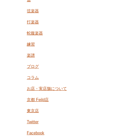
弦楽器
打楽器
蛇腹楽器
練習
楽譜
ブログ
コラム
お店・実店舗について
京都 Feild店
東京店
Twitter
Facebook