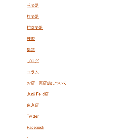
弦楽器
打楽器
蛇腹楽器
練習
楽譜
ブログ
コラム
お店・実店舗について
京都 Feild店
東京店
Twitter
Facebook