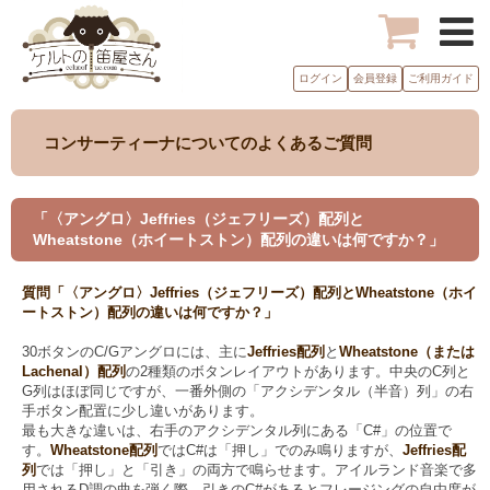
ログイン
会員登録
ご利用ガイド
コンサーティーナについてのよくあるご質問
「〈アングロ〉Jeffries（ジェフリーズ）配列と
Wheatstone（ホイートストン）配列の違いは何ですか？」
質問「〈アングロ〉Jeffries（ジェフリーズ）配列とWheatstone（ホイ
ートストン）配列の違いは何ですか？」
30ボタンのC/Gアングロには、主に
Jeffries配列
と
Wheatstone（または
Lachenal）配列
の2種類のボタンレイアウトがあります。中央のC列と
G列はほぼ同じですが、一番外側の「アクシデンタル（半音）列」の右
手ボタン配置に少し違いがあります。
最も大きな違いは、右手のアクシデンタル列にある「C#」の位置で
す。
Wheatstone配列
ではC#は「押し」でのみ鳴りますが、
Jeffries配
列
では「押し」と「引き」の両方で鳴らせます。アイルランド音楽で多
用されるD調の曲を弾く際、引きのC#があるとフレージングの自由度が