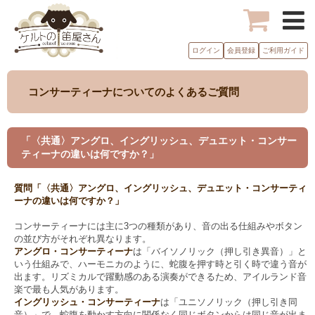
ログイン
会員登録
ご利用ガイド
コンサーティーナについてのよくあるご質問
「〈共通〉アングロ、イングリッシュ、デュエット・コンサー
ティーナの違いは何ですか？」
質問「〈共通〉アングロ、イングリッシュ、デュエット・コンサーティ
ーナの違いは何ですか？」
コンサーティーナには主に3つの種類があり、音の出る仕組みやボタン
の並び方がそれぞれ異なります。
アングロ・コンサーティーナ
は「バイソノリック（押し引き異音）」と
いう仕組みで、ハーモニカのように、蛇腹を押す時と引く時で違う音が
出ます。リズミカルで躍動感のある演奏ができるため、アイルランド音
楽で最も人気があります。
イングリッシュ・コンサーティーナ
は「ユニソノリック（押し引き同
音）」で、蛇腹を動かす方向に関係なく同じボタンからは同じ音が出ま